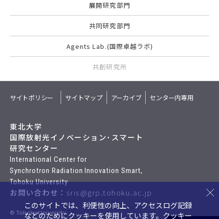
展開研究部門
共同研究部門
Agents Lab.(国際卓越ラボ)
共創研究所
サイトポリシー
サイトマップ
アーカイブ
センター内専用
東北大学
国際放射光イノベーション･スマート
研究センター
International Center for
Synchrotron Radiation Innovation Smart,
Tohoku University
お問い合わせ：
sris@grp.tohoku.ac.jp
このサイトでは、利便性の向上、アクセスログ記録
© Tohoku University
などのためにクッキーを使用しています。
クッキー