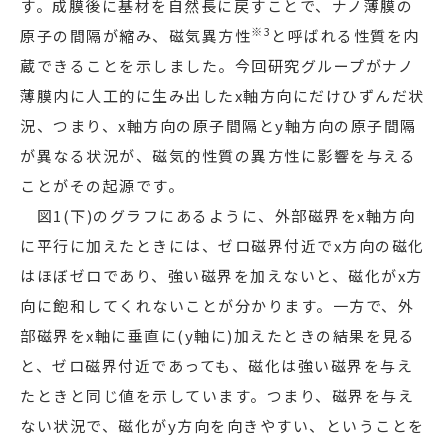
す。成膜後に基材を自然長に戻すことで、ナノ薄膜の
※3
原子の間隔が縮み、磁気異方性
と呼ばれる性質を内
蔵できることを示しました。今回研究グループがナノ
薄膜内に人工的に生み出したx軸方向にだけひずんだ状
況、つまり、x軸方向の原子間隔とy軸方向の原子間隔
が異なる状況が、磁気的性質の異方性に影響を与える
ことがその起源です。
図1(下)のグラフにあるように、外部磁界をx軸方向
に平行に加えたときには、ゼロ磁界付近でx方向の磁化
はほぼゼロであり、強い磁界を加えないと、磁化がx方
向に飽和してくれないことが分かります。一方で、外
部磁界をx軸に垂直に(y軸に)加えたときの結果を見る
と、ゼロ磁界付近であっても、磁化は強い磁界を与え
たときと同じ値を示しています。つまり、磁界を与え
ない状況で、磁化がy方向を向きやすい、ということを