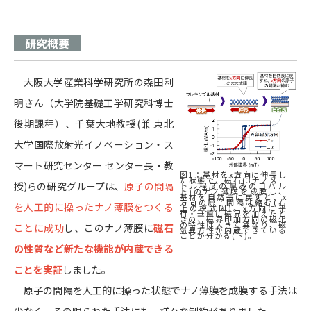
研究
概要
大阪大学産業科学研究所の森田利
明さん（大学院基礎工学研究科博士
後期課程）、千葉大地教授(兼 東北
大学国際放射光イノベーション・ス
マート研究センター センター長・教
図1：基材をx方向に伸長し
た状態で、磁石(3ナノメー
授)らの研究グループは、
原子の間隔
トル程度の厚みのコバル
ト)のナノ薄膜を成膜し、
基材を自然長に戻すと、x
方向の原子間隔は縮む(右
を人工的に操ったナノ薄膜をつくる
上の模式図)。x方向に平
行・垂直に磁界を加えたと
きの、磁界印加方向の磁化
の特性は大きく異なり、磁
ことに成功
し、このナノ薄膜に
磁石
気異方性が内蔵できている
ことが分かる(下)。
の性質など新たな機能が内蔵できる
ことを実証
しました。
原子の間隔を人工的に操った状態でナノ薄膜を成膜する手法は