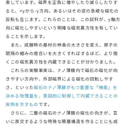
表しています。磁界を正負に増やしたり減らしたりす
ると、+yから-y方向、あるいはその逆の急峻な磁化の
反転も生じます。これらのことは、この試料が、y軸方
向に磁化しやすいという明確な磁気異方性を有してい
ることを示します。
また、成膜時の基材の伸長の大きさを変え、原子の
間隔の縮みの度合いを大きくすればするほど、より強
くこの磁気異方性を内蔵できることが分かりました。
これらの実験事実は、ナノ薄膜内で磁石の磁化が向
きやすい方向や、外部磁界による磁化の回転しやす
さ、といった
磁石のナノ薄膜がもつ重要な「機能」を
決める物理量を、意図的に制御して内蔵できることの
実例を示すもの
です。
さらに、二層の磁石のナノ薄膜の磁化の向きが、互
いに直交するような特殊な積層構造を作ることにも成