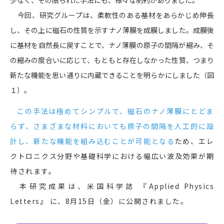
少なく、その限られた手法にも、様々な制約がありました。
今回、研究グループは、柔軟性のある基材をあらかじめ伸長
し、その上に磁石の性質を示すナノ薄膜を成膜しました。成膜後
に基材を自然長に戻すことで、ナノ薄膜の原子の間隔が縮み、そ
の縮みの度合いに応じて、もともと存在しなかった性質、つまり
新たな機能を思い通りに内蔵できることを明らかにしました（図
１）。
この手法は極めてシンプルで、磁石のナノ薄膜にとどま
らず、さまざまな材料においても原子の間隔を人工的に設
計し、新たな機能を組み込むことが可能となる
ため、エレ
クトロニクス分野や基礎科学における幅広い波及効果が期
待されます。
本研究成果は、米国科学誌 『Applied Physics
Letters』 に、8月15日（金）に公開されました。