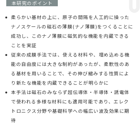
本研究のポイント
柔らかい基材の上に、原子の間隔を人工的に操った
ナノスケールの磁石の薄膜(ナノ薄膜)をつくることに
成功し、このナノ薄膜に磁気的な機能を内蔵できる
ことを実証
従来の成膜手法では、使える材料や、埋め込める機
能の自由度には大きな制約があったが、柔軟性のあ
る基材を用いることで、その伸び縮みする性質によ
り新たな機能を内蔵できることが明らかに
本手法は磁石のみならず超伝導体・半導体・誘電体
で使われる多様な材料にも適用可能であり、エレク
トロニクス分野や基礎科学への幅広い波及効果に期
待