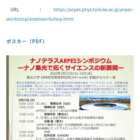
URL ：
https://arpes.phys.tohoku.ac.jp/arpes-
workshop/arpesworkshop.html
ポスター（PDF）