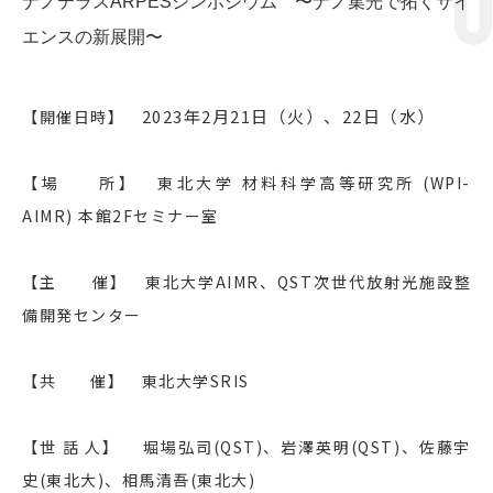
ナノテラスARPESシンポジウム 〜ナノ集光で拓くサイ
エンスの新展開〜
2023年2月21日（火）、22日（水）
【開催日時】
【場 所】 東北大学 材料科学高等研究所 (WPI-
AIMR) 本館2Fセミナー室
【主 催】 東北大学AIMR、QST次世代放射光施設整
備開発センター
【共 催】 東北大学SRIS
【世 話 人】 堀場弘司(QST)、岩澤英明(QST)、佐藤宇
史(東北大)、相馬清吾(東北大)