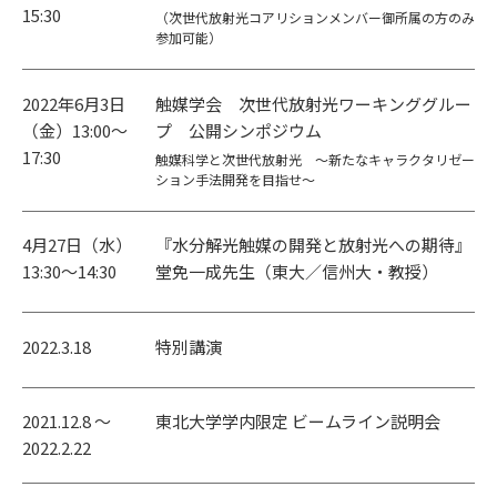
15:30
（次世代放射光コアリションメンバー御所属の方のみ
参加可能）
2022年6月3日
触媒学会 次世代放射光ワーキンググルー
（金）13:00～
プ 公開シンポジウム
17:30
触媒科学と次世代放射光 ～新たなキャラクタリゼー
ション手法開発を目指せ～
4月27日（水）
『水分解光触媒の開発と放射光への期待』
13:30～14:30
堂免一成先生（東大／信州大・教授）
2022.3.18
特別講演
2021.12.8 〜
東北大学学内限定 ビームライン説明会
2022.2.22